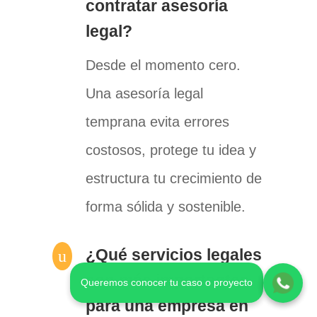
contratar asesoría
legal?
Desde el momento cero.
Una asesoría legal
temprana evita errores
costosos, protege tu idea y
estructura tu crecimiento de
forma sólida y sostenible.
¿Qué servicios legales
u
son más importantes
Queremos conocer tu caso o proyecto
para una empresa en